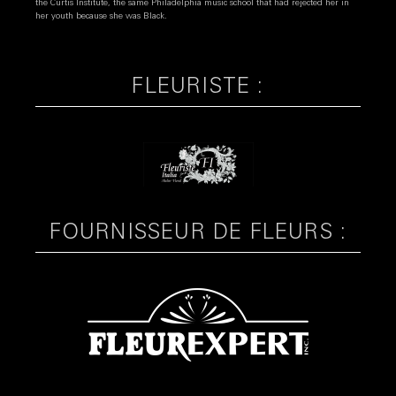
the Curtis Institute, the same Philadelphia music school that had rejected her in
her youth because she was Black.
FLEURISTE :
FOURNISSEUR DE FLEURS :