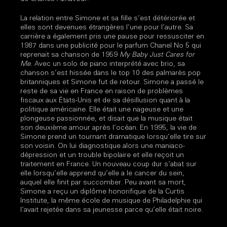
La relation entre Simone et sa fille s’est détériorée et
elles sont devenues étrangères l’une pour l’autre. Sa
carrière a également pris une pause pour ressusciter en
1987 dans une publicité pour le parfum Chanel No 5 qui
reprenait sa chanson de 1959
My Baby Just Cares for
Me
. Avec un solo de piano interprété avec brio, sa
chanson s’est hissée dans le top 10 des palmarès pop
britanniques et Simone fut de retour. Simone a passé le
reste de sa vie en France en raison de problèmes
fiscaux aux États-Unis et de sa désillusion quant à la
politique américaine. Elle était une nageuse et une
plongeuse passionnée, et disait que la musique était
son deuxième amour après l’océan. En 1995, la vie de
Simone prend un tournant dramatique lorsqu’elle tire sur
son voisin. On lui diagnostique alors une maniaco-
dépression et un trouble bipolaire et elle reçoit un
traitement en France. Un nouveau coup dur s’abat sur
elle lorsqu’elle apprend qu’elle a le cancer du sein,
auquel elle finit par succomber. Peu avant sa mort,
Simone a reçu un diplôme honorifique de la Curtis
Institute, la même école de musique de Philadelphie qui
l’avait rejetée dans sa jeunesse parce qu’elle était noire.