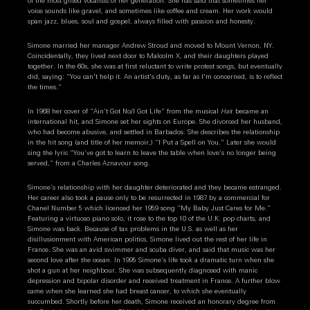
of the most gifted vocalists of her generation. She has said that sometimes her
voice sounds like gravel, and sometimes like coffee and cream. Her work would
span jazz, blues, soul and gospel, always filled with passion and honesty.
Simone married her manager Andrew Stroud and moved to Mount Vernon, NY.
Coincidentally, they lived next door to Malcolm X, and their daughters played
together. In the 60s, she was at first reluctant to write protest songs, but eventually
did, saying: “You can't help it. An artist's duty, as far as I'm concerned, is to reflect
the times.”
In 1968 her cover of “Ain’t Got No/I Got Life” from the musical
Hai
r became an
international hit, and Simone set her sights on Europe. She divorced her husband,
who had become abusive, and settled in Barbados. She describes the relationship
in the hit song (and title of her memoir,) “I Put a Spell on You.” Later she would
sing the lyric “You’ve got to learn to leave the table when love’s no longer being
served,” from a Charles Aznavour song.
Simone’s relationship with her daughter deteriorated and they became estranged.
Her career also took a pause only to be resurrected in 1987 by a commercial for
Chanel Number 5 which licenced her 1959 song “My Baby Just Cares for Me.”
Featuring a virtuoso piano solo, it rose to the top 10 of the U.K. pop charts, and
Simone was back. Because of tax problems in the U.S. as well as her
disillusionment with American politics, Simone lived out the rest of her life in
France. She was an avid swimmer and scuba diver, and said that music was her
second love after the ocean. In 1995 Simone’s life took a dramatic turn when she
shot a gun at her neighbour. She was subsequently diagnosed with manic
depression and bipolar disorder and received treatment in France. A further blow
came when she learned she had breast cancer, to which she eventually
succumbed. Shortly before her death, Simone received an honorary degree from