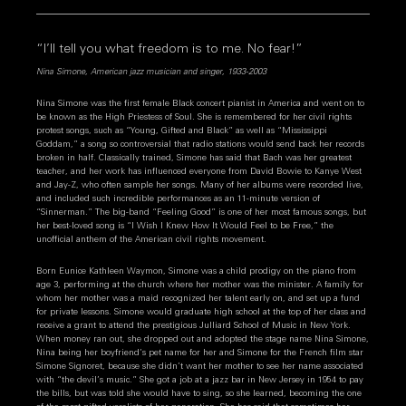
“I’ll tell you what freedom is to me. No fear!”
Nina Simone, American jazz musician and singer, 1933-2003
Nina Simone was the first female Black concert pianist in America and went on to
be known as the High Priestess of Soul. She is remembered for her civil rights
protest songs, such as “Young, Gifted and Black” as well as “Mississippi
Goddam,” a song so controversial that radio stations would send back her records
broken in half. Classically trained, Simone has said that Bach was her greatest
teacher, and her work has influenced everyone from David Bowie to Kanye West
and Jay-Z, who often sample her songs. Many of her albums were recorded live,
and included such incredible performances as an 11-minute version of
“Sinnerman.” The big-band “Feeling Good” is one of her most famous songs, but
her best-loved song is “I Wish I Knew How It Would Feel to be Free,” the
unofficial anthem of the American civil rights movement.
Born Eunice Kathleen Waymon, Simone was a child prodigy on the piano from
age 3, performing at the church where her mother was the minister. A family for
whom her mother was a maid recognized her talent early on, and set up a fund
for private lessons. Simone would graduate high school at the top of her class and
receive a grant to attend the prestigious Julliard School of Music in New York.
When money ran out, she dropped out and adopted the stage name Nina Simone,
Nina being her boyfriend’s pet name for her and Simone for the French film star
Simone Signoret, because she didn’t want her mother to see her name associated
with “the devil’s music.” She got a job at a jazz bar in New Jersey in 1954 to pay
the bills, but was told she would have to sing, so she learned, becoming the one