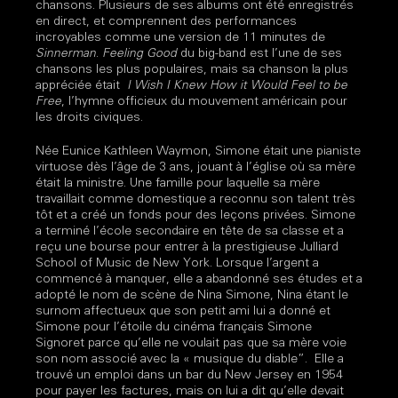
chansons. Plusieurs de ses albums ont été enregistrés
en direct, et comprennent des performances
incroyables comme une version de 11 minutes de
Sinnerman
.
Feeling Good
du big-band est l’une de ses
chansons les plus populaires, mais sa chanson la plus
appréciée était
I Wish I Knew How it Would Feel to be
Free
, l’hymne officieux du mouvement américain pour
les droits civiques.
Née Eunice Kathleen Waymon, Simone était une pianiste
virtuose dès l’âge de 3 ans, jouant à l’église où sa mère
était la ministre. Une famille pour laquelle sa mère
travaillait comme domestique a reconnu son talent très
tôt et a créé un fonds pour des leçons privées. Simone
a terminé l’école secondaire en tête de sa classe et a
reçu une bourse pour entrer à la prestigieuse Julliard
School of Music de New York. Lorsque l’argent a
commencé à manquer, elle a abandonné ses études et a
adopté le nom de scène de Nina Simone, Nina étant le
surnom affectueux que son petit ami lui a donné et
Simone pour l’étoile du cinéma français Simone
Signoret parce qu’elle ne voulait pas que sa mère voie
son nom associé avec la « musique du diable”. Elle a
trouvé un emploi dans un bar du New Jersey en 1954
pour payer les factures, mais on lui a dit qu’elle devait