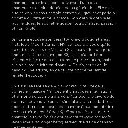
chanter, alors elle a appris, devenant l’une des
chanteuses les plus douées de sa génération. Elle a dit
que sa voix sonnait parfois comme du gravier et parfois
comme du café et de la crème. Son oeuvre couvre le
jazz, le blues, le soul et le gospel, toujours avec passion
et honnêteté.
Simone a épousé son gérant Andrew Stroud et s’est
installée à Mount Vernon, NY. Le hasard a voulu qu’ils
soient les voisins de Malcom X et leurs filles ont joué
ensemble. Dans les années 60, elle a d’abord été
réticente à écrire des chansons de protestation, mais
elle a fini par le faire en disant : « On n’y peut rien, le
devoir d’une artiste, en ce qui me concerne, est de
refléter l’époque. »
En 1968, sa reprise de
Ain’t Got No/I Got Life
de la
comédie musicale
Hair
devient un succès international,
et Simone se tourne alors vers l’Europe. Elle divorce de
son mari devenu violent et s’installe à la Barbade. Elle a
décrit cette relation dans sa chanson à succès (et titre
de ses mémoires)
I Put a Spell on You
. Plus tard, elle
chantera le texte
You’ve got to learn to leave the table
when love’s no longer being served
, tiré d’une chanson
de Charles Aznavour.