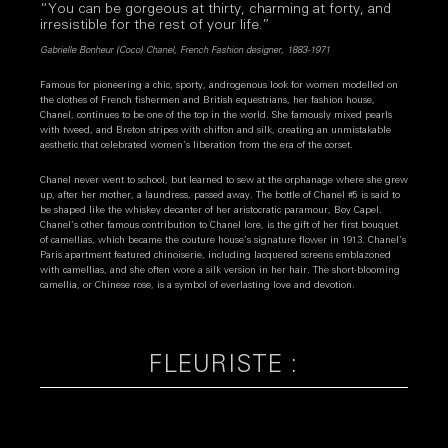
“You can be gorgeous at thirty, charming at forty, and
irresistible for the rest of your life.”
Gabrielle Bonheur (Coco) Chanel, French Fashion designer, 1883-1971
Famous for pioneering a chic, sporty, androgenous look for women modelled on
the clothes of French fishermen and British equestrians, her fashion house,
Chanel, continues to be one of the top in the world. She famously mixed pearls
with tweed, and Breton stripes with chiffon and silk, creating an unmistakable
aesthetic that celebrated women’s liberation from the era of the corset.
Chanel never went to school, but learned to sew at the orphanage where she grew
up, after her mother, a laundress, passed away. The bottle of Chanel #5 is said to
be shaped like the whiskey decanter of her aristocratic paramour, Boy Capel.
Chanel’s other famous contribution to Chanel lore, is the gift of her first bouquet
of camellias, which became the couture house’s signature flower in 1913. Chanel’s
Paris apartment featured chinoiserie, including lacquered screens emblazoned
with camellias, and she often wore a silk version in her hair. The short-blooming
camellia, or Chinese rose, is a symbol of everlasting love and devotion.
FLEURISTE :